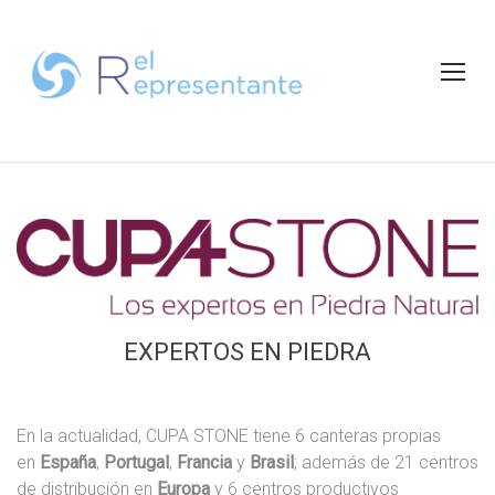
S
k
i
p
t
o
c
o
n
C
t
U
e
P
A
n
S
t
EXPERTOS EN PIEDRA
T
O
N
E
En la actualidad, CUPA STONE tiene 6 canteras propias
en
España
,
Portugal
,
Francia
y
Brasil
; además de 21 centros
de distribución en
Europa
y 6 centros productivos