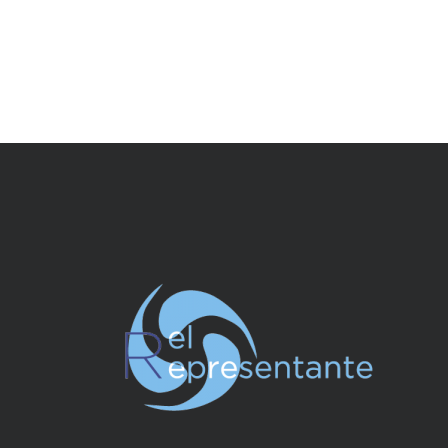
R
G
A
C
U
P
A