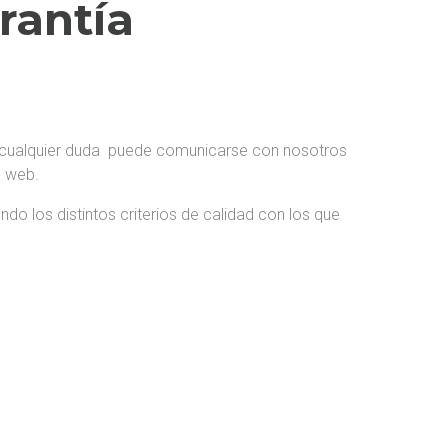
rantía
ne cualquier duda puede comunicarse con nosotros
a web.
ndo los distintos criterios de calidad con los que
 EMAIL