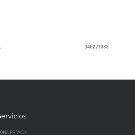
 EMAIL
s
945271333
Servicios
ONA PRIVADA