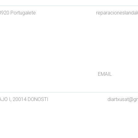
48920 Portugalete reparacioneslandaluce
IRECCIÓN
BAJO I, 20014 DONOSTI diartxusat@gma