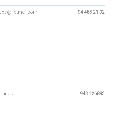
@hotmail.com
94 483 21 92
 EMAIL
il.com
943 126893