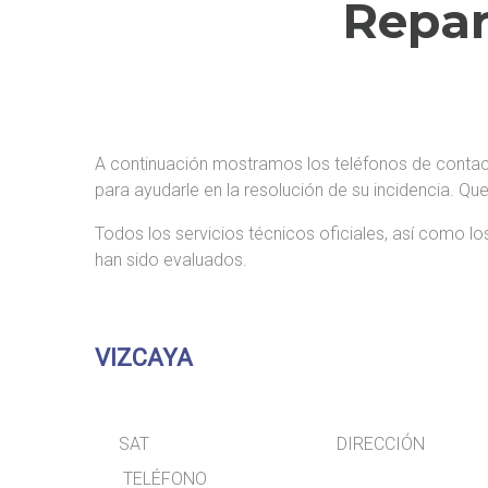
E
Repar
G
A
R
A
N
A continuación mostramos los teléfonos de contact
para ayudarle en la resolución de su incidencia. 
T
I
Todos los servicios técnicos oficiales, así como los
han sido evaluados.
A
F
A
VIZCAYA
B
E
R
SAT D
TELÉFONO