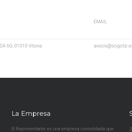
IRECCIÓN
 60, 01010 Vitoria avisos@sogotzi.e
La Empresa
El Representante es una empresa consolidada que
Z