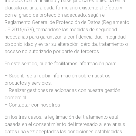
tratados con la finalidad y base jurídica establecida en la
R
cláusula adjunta a cada formulario existente al efecto y
I
con el grado de protección adecuado, según el
V
Reglamento General de Protección de Datos (Reglamento
A
UE 2016/679), tomándose las medidas de seguridad
C
necesarias para garantizar la confidencialidad, integridad,
I
disponibilidad y evitar su alteración, pérdida, tratamiento o
D
acceso no autorizado por parte de terceros.
A
D
En este sentido, puede facilitarnos información para:
– Suscribirse a recibir información sobre nuestros
productos y servicios.
– Realizar gestiones relacionadas con nuestra gestión
comercial.
– Contactar con nosotros
En los tres casos, la legitimación del tratamiento está
basada en el consentimiento del interesado al enviar sus
datos una vez aceptadas las condiciones establecidas.