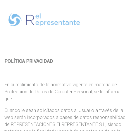
S
k
i
p
t
o
c
o
n
P
POLÍTICA PRIVACIDAD
t
O
e
L
Í
n
En cumplimiento de la normativa vigente en materia de
T
t
Protección de Datos de Carácter Personal, se le informa
I
que:
C
A
Cuando le sean solicitados datos al Usuario a través de la
D
web serán incorporados a bases de datos responsabilidad
E
de REPRESENTACIONES ELREPRESENTANTE S.L, siendo
P