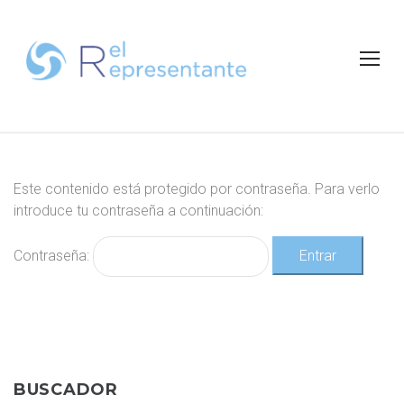
S
k
i
p
t
o
c
o
n
Z
Este contenido está protegido por contraseña. Para verlo
t
O
introduce tu contraseña a continuación:
e
N
A
n
Contraseña:
P
t
R
I
V
A
D
BUSCADOR
A