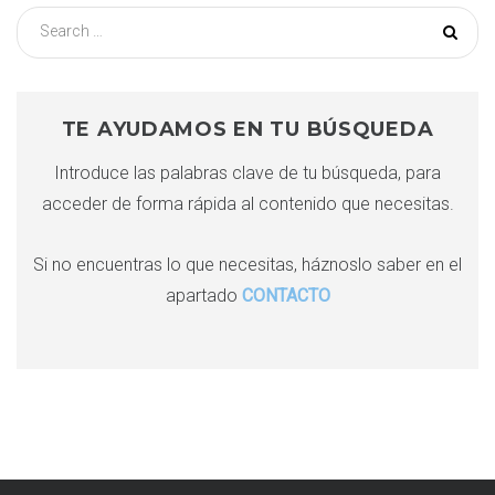
S
e
a
r
c
TE AYUDAMOS EN TU BÚSQUEDA
h
Introduce las palabras clave de tu búsqueda, para
f
acceder de forma rápida al contenido que necesitas.
o
r
:
Si no encuentras lo que necesitas, háznoslo saber en el
apartado
CONTACTO