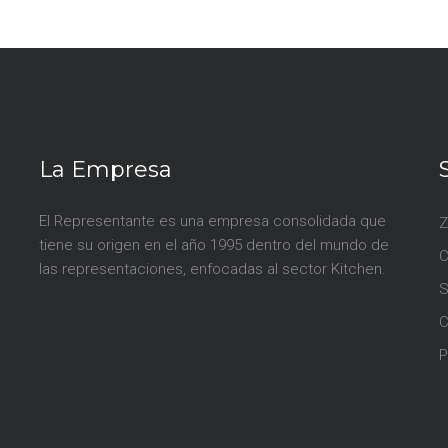
La Empresa
El Representante es una empresa consolidada que
Z
tiene su origen en el año 1995 dentro del mundo de
las representaciones, enfocadas al sector Kitchen.
S
P