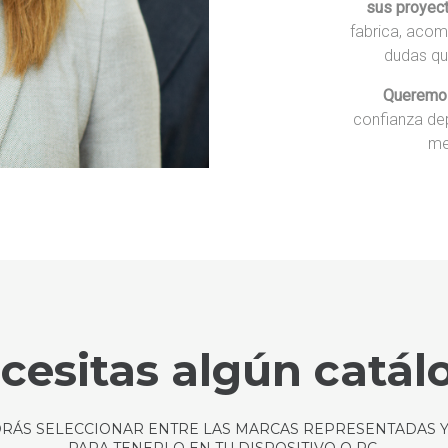
sus proyec
fabrica, acom
dudas que
Queremos
confianza de
me
cesitas algún catál
RÁS SELECCIONAR ENTRE LAS MARCAS REPRESENTADAS Y
PARA TENERLO EN TU DISPOSITIVO O PC.