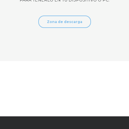
Zona de descarga
E INICIO – REPRESENTACIONES EL REPRESENTANTE INICIO
TE
MONTABLES ACERO CROMO COLOR SAT ASISTENCIA TECNICA 
CO INSINKERATOR VIKING U-LINE STEEL DAKE GUTMANN IN