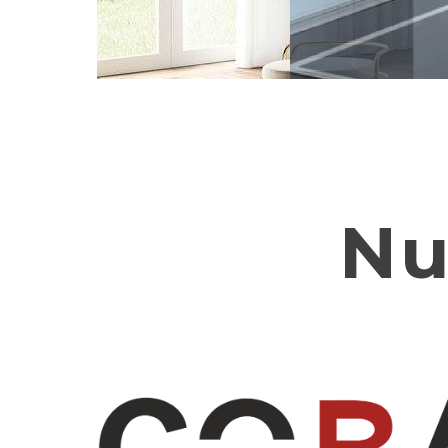
N
-
C
U
P
A
Nu