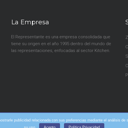
La Empresa
El Representante es una empresa consolidada que
Z
tiene su origen en el año 1995 dentro del mundo de
las representaciones, enfocadas al sector Kitchen.
S
P
mostrarle publicidad relacionada con sus preferencias mediante el análisis 
su uso.
Acepto
Política Privacidad