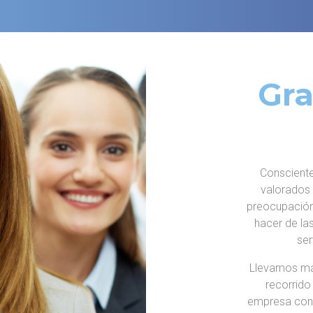
Gra
Consciente
valorados
preocupació
hacer de la
ser
Llevamos más
recorrido
empresa con 