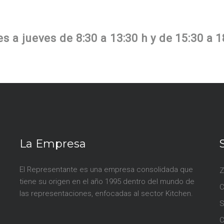
 a jueves de 8:30 a 13:30 h y de 15:30 a 1
La Empresa
El Representante es una empresa consolidada que
Z
tiene su origen en el año 1995 dentro del mundo de
las representaciones, enfocadas al sector Kitchen.
S