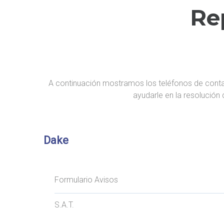
I
Re
A
D
A
K
E
A continuación mostramos los teléfonos de conta
ayudarle en la resolución
Dake
Formulario Avisos
S.A.T