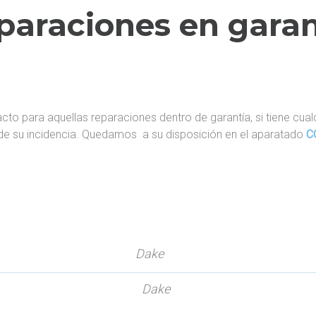
paraciones en garan
cto para aquellas reparaciones dentro de garantía, si tiene cu
 de su incidencia. Quedamos a su disposición en el aparatado
C
Dake
Dake
.