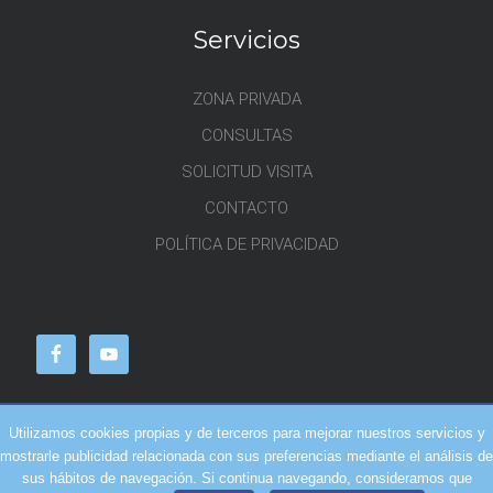
Servicios
ZONA PRIVADA
CONSULTAS
SOLICITUD VISITA
CONTACTO
POLÍTICA DE PRIVACIDAD
Utilizamos cookies propias y de terceros para mejorar nuestros servicios y
mostrarle publicidad relacionada con sus preferencias mediante el análisis de
sus hábitos de navegación. Si continua navegando, consideramos que
2026 (c)
EL REPRESENTANTE