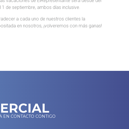
 las vacaciones de ElRepresentante será desde del
l 1 de septiembre, ambos días inclusive.
decer a cada uno de nuestros clientes la
ositada en nosotros, ¡volveremos con más ganas!
MERCIAL
A EN CONTACTO CONTIGO