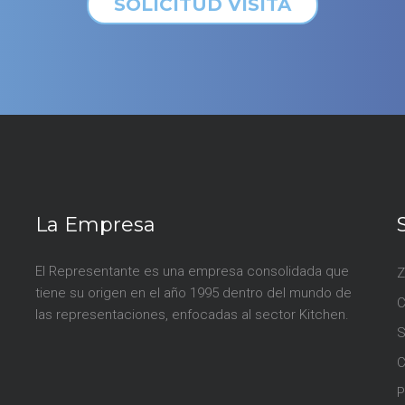
SOLICITUD VISITA
La Empresa
El Representante es una empresa consolidada que
Z
tiene su origen en el año 1995 dentro del mundo de
las representaciones, enfocadas al sector Kitchen.
S
P