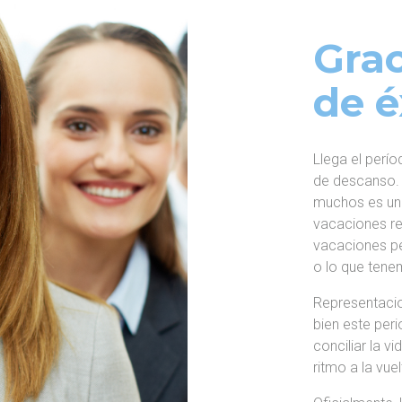
Grac
de é
Llega el perí
de descanso.
muchos es u
vacaciones rec
vacaciones pe
o lo que tene
Representacio
bien este per
conciliar la v
ritmo a la vue