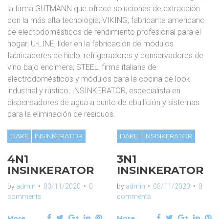
g
la firma GUTMANN que ofrece soluciones de extracción
o
con la más alta tecnología; VIKING, fabricante americano
de electodomésticos de rendimiento profesional para el
hogar; U-LINE, líder en la fabricación de módulos
r
fabricadores de hielo, refrigeradores y conservadores de
vino bajo encimera; STEEL, firma italiana de
í
electrodomésticos y módulos para la cocina de look
industrial y rústico; INSINKERATOR, especialista en
a
dispensadores de agua a punto de ebullición y sistemas
para la eliminación de residuos.
:
DAKE
INSINKERATOR
DAKE
INSINKERATOR
D
4N1
3N1
INSINKERATOR
INSINKERATOR
A
by
admin
03/11/2020
0
by
admin
03/11/2020
0
comments
comments
K
F
T
G
L
P
F
T
G
L
P
More
More