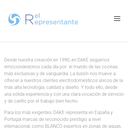
S
k
i
p
t
o
c
o
n
Desde nuestra creación en 1990, en DAKE seguimos
C
t
emocionándonos cada día por el mundo de las cocinas
e
más exclusivas y de vanguardia. La ilusión nos mueve a
a
n
ofrecer a nuestros clientes electrodomésticos únicos de la
t
más alta tecnología, calidad y diseño. Y todo ello, desde
t
una sólida experiencia y con una clara vocación de servicio
y de cariño por el trabajo bien hecho.
e
Para los más exigentes, DAKE representa en España y
Portugal marcas de reconocido prestigio a nivel
internacional, como BLANCO expertos en zonas de aguas;