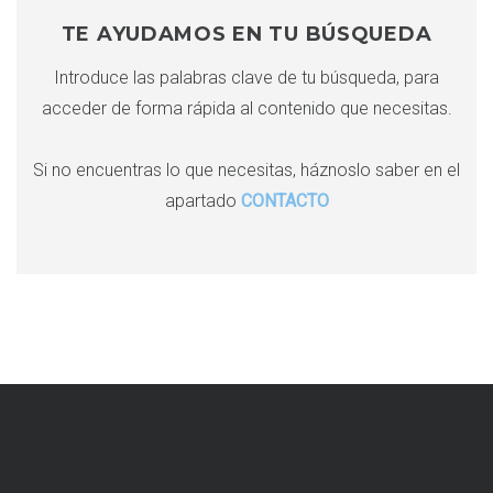
r
c
c
TE AYUDAMOS EN TU BÚSQUEDA
h
i
Introduce las palabras clave de tu búsqueda, para
f
acceder de forma rápida al contenido que necesitas.
o
ó
r
:
n
Si no encuentras lo que necesitas, háznoslo saber en el
apartado
CONTACTO
d
e
e
n
t