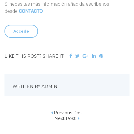
Si necesitas más información añadida escríbenos
desde
CONTACTO
Accede
F
T
G
L
P
LIKE THIS POST? SHARE IT!
a
w
o
i
i
c
i
o
n
n
e
t
g
k
t
b
t
l
e
e
WRITTEN BY
ADMIN
o
e
e
d
r
o
r
+
I
e
k
n
s
Previous Post
t
N
Next Post