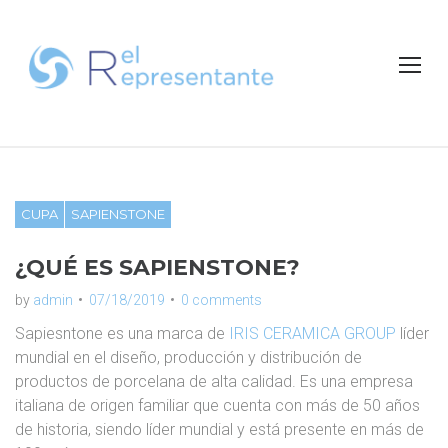
S
k
i
p
t
o
c
o
n
CUPA
SAPIENSTONE
t
e
¿QUÉ ES SAPIENSTONE?
n
t
by
admin
07/18/2019
0 comments
Sapiesntone es una marca de
IRIS CERAMICA GROUP
líder
mundial en el diseño, producción y distribución de
productos de porcelana de alta calidad. Es una empresa
italiana de origen familiar que cuenta con más de 50 años
de historia, siendo líder mundial y está presente en más de