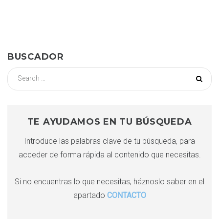
a
v
e
BUSCADOR
g
S
e
a
a
r
c
c
TE AYUDAMOS EN TU BÚSQUEDA
i
h
Introduce las palabras clave de tu búsqueda, para
f
ó
acceder de forma rápida al contenido que necesitas.
o
r
n
:
Si no encuentras lo que necesitas, háznoslo saber en el
apartado
CONTACTO
d