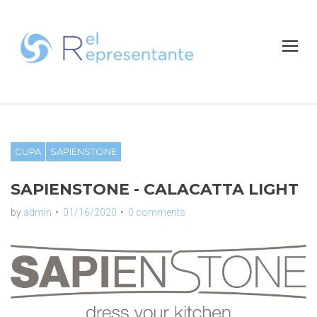
S
k
i
p
t
o
c
o
n
CUPA
SAPIENSTONE
t
e
SAPIENSTONE - CALACATTA LIGHT
n
t
by
admin
01/16/2020
0 comments