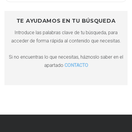
a
a
r
c
c
TE AYUDAMOS EN TU BÚSQUEDA
i
h
Introduce las palabras clave de tu búsqueda, para
f
ó
acceder de forma rápida al contenido que necesitas.
o
r
n
:
Si no encuentras lo que necesitas, háznoslo saber en el
apartado
CONTACTO
d
e
e
n
t