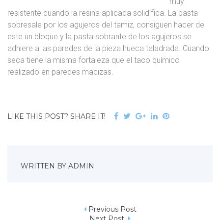
muy
resistente cuando la resina aplicada solidifica. La pasta
sobresale por los agujeros del tamiz, consiguen hacer de
este un bloque y la pasta sobrante de los agujeros se
adhiere a las paredes de la pieza hueca taladrada. Cuando
seca tiene la misma fortaleza que el taco químico
realizado en paredes macizas.
F
T
G
L
P
LIKE THIS POST? SHARE IT!
a
w
o
i
i
c
i
o
n
n
e
t
g
k
t
b
t
l
e
e
WRITTEN BY
ADMIN
o
e
e
d
r
o
r
+
I
e
k
n
s
Previous Post
t
Next Post