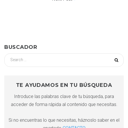
N
a
v
e
BUSCADOR
g
S
e
a
a
r
c
c
TE AYUDAMOS EN TU BÚSQUEDA
i
h
Introduce las palabras clave de tu búsqueda, para
f
ó
acceder de forma rápida al contenido que necesitas.
o
r
n
:
Si no encuentras lo que necesitas, háznoslo saber en el