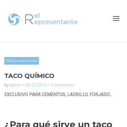
S
k
i
p
t
o
c
o
n
ElRepresentante
t
e
TACO QUÍMICO
n
t
by
admin
02/22/2019
0 comments
EXCLUSIVO PARA CEMENTOS, LADRILLO, FORJADO…
¿Para qué sirve un taco