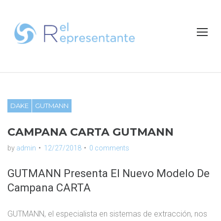
S
k
i
p
t
o
c
o
n
DAKE
GUTMANN
t
e
CAMPANA CARTA GUTMANN
n
t
by
admin
12/27/2018
0 comments
GUTMANN Presenta El Nuevo Modelo De
Campana CARTA
GUTMANN, el especialista en sistemas de extracción, nos