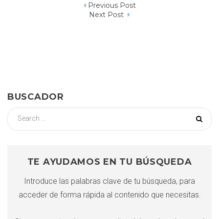
Previous Post
t
N
Next Post
a
v
e
BUSCADOR
g
S
e
a
a
r
c
c
TE AYUDAMOS EN TU BÚSQUEDA
i
h
Introduce las palabras clave de tu búsqueda, para
f
ó
acceder de forma rápida al contenido que necesitas.
o
r
: