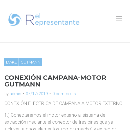
S
k
i
p
t
o
c
o
n
DAKE
GUTMANN
t
e
CONEXIÓN CAMPANA-MOTOR
n
GUTMANN
t
by
admin
07/17/2019
0 comments
CONEXIÓN ELÉCTRICA DE CAMPANA A MOTOR EXTERNO
1.) Conectaremos el motor externo al sistema de
extracción mediante el conector de tres pines que ya
incluyen ambos elementos: motor (macho) y extractor