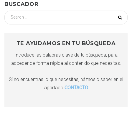
BUSCADOR
g
S
e
a
a
r
c
c
TE AYUDAMOS EN TU BÚSQUEDA
i
h
Introduce las palabras clave de tu búsqueda, para
f
ó
acceder de forma rápida al contenido que necesitas.
o
r
n
:
Si no encuentras lo que necesitas, háznoslo saber en el
apartado
CONTACTO
d
e
e