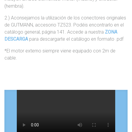
(hembra).
2.) Aconsejamos la utilización de los conectores originales
de GUTMANN, accesorio TZ523. Podéis encontrarlo en el
catálogo general, página 141. Accede a nuestra
ZONA
DESCARGA
para descargarte el catálogo en formato .pdf
*El motor externo siempre viene equipado con 2m de
cable.