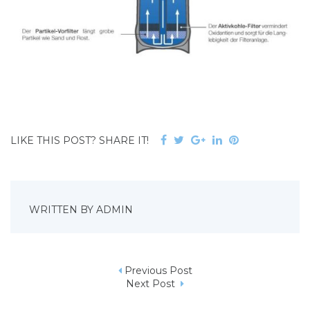
F
T
G
L
P
LIKE THIS POST? SHARE IT!
a
w
o
i
i
c
i
o
n
n
e
t
g
k
t
b
t
l
e
e
WRITTEN BY
ADMIN
o
e
e
d
r
o
r
+
I
e
k
n
s
Previous Post
t
N
Next Post