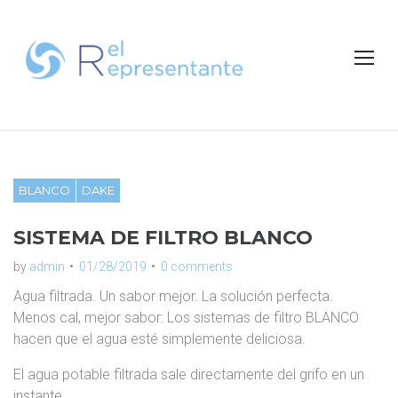
S
k
i
p
t
o
c
o
n
BLANCO
DAKE
t
e
SISTEMA DE FILTRO BLANCO
n
t
by
admin
01/28/2019
0 comments
Agua filtrada. Un sabor mejor. La solución perfecta.
Menos cal, mejor sabor: Los sistemas de filtro BLANCO
hacen que el agua esté simplemente deliciosa.
El agua potable filtrada sale directamente del grifo en un
instante.