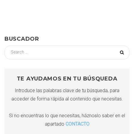
a
v
e
BUSCADOR
g
S
e
a
a
r
c
c
TE AYUDAMOS EN TU BÚSQUEDA
i
h
Introduce las palabras clave de tu búsqueda, para
f
ó
acceder de forma rápida al contenido que necesitas.
o
r
n
:
Si no encuentras lo que necesitas, háznoslo saber en el
apartado
CONTACTO
d