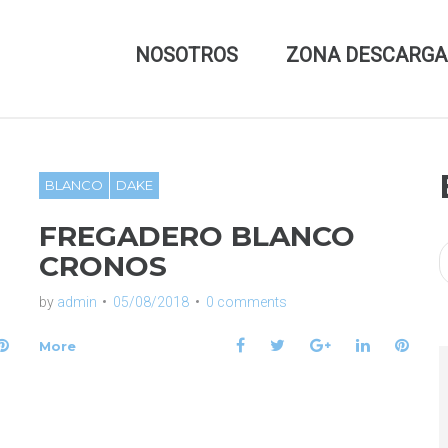
NOSOTROS
ZONA DESCARGA
BLANCO
DAKE
FREGADERO BLANCO
CRONOS
by
admin
05/08/2018
0 comments
P
F
T
G
L
P
More
i
a
w
o
i
i
n
c
i
o
n
n
t
e
t
g
k
t
e
b
t
l
e
e