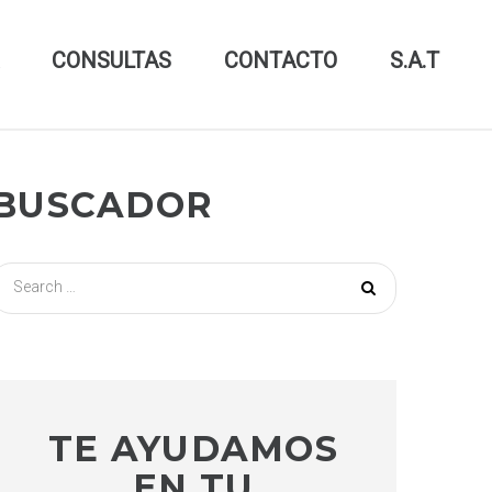
CONSULTAS
CONTACTO
S.A.T
BUSCADOR
S
e
a
r
c
h
f
TE AYUDAMOS
o
EN TU
r