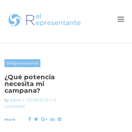
S
k
i
p
t
o
c
o
n
ElRepresentante
D
t
e
¿Qué potencia
í
n
necesita mi
t
campana?
a
by
admin
12/09/2019
0
comments
:
F
T
G
L
P
More
a
w
o
i
i