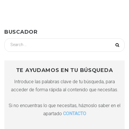
9
c
i
o
n
n
e
t
g
k
t
d
b
t
l
e
e
o
e
e
d
r
i
o
r
+
I
e
BUSCADOR
k
n
s
S
t
c
e
a
i
r
c
TE AYUDAMOS EN TU BÚSQUEDA
e
h
Introduce las palabras clave de tu búsqueda, para
f
m
acceder de forma rápida al contenido que necesitas.
o
r
:
b
Si no encuentras lo que necesitas, háznoslo saber en el
apartado
CONTACTO
r