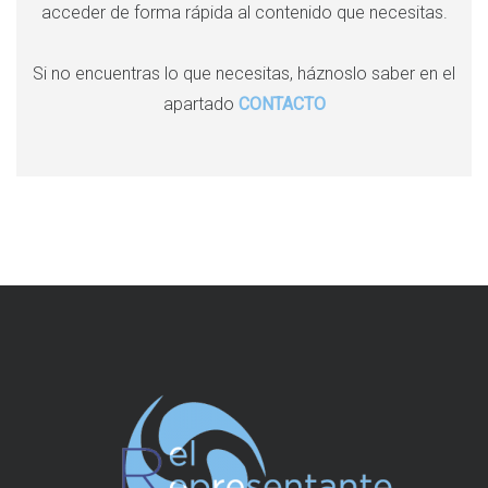
acceder de forma rápida al contenido que necesitas.
o
ó
r
:
n
Si no encuentras lo que necesitas, háznoslo saber en el
apartado
CONTACTO
d
e
e
n
t
r
a