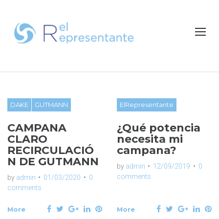
S
k
i
p
t
o
c
o
n
DAKE
GUTMANN
ElRepresentante
A
t
e
CAMPANA
¿Qué potencia
u
n
CLARO
necesita mi
t
RECIRCULACIÓ
campana?
N DE GUTMANN
t
by
admin
12/09/2019
0
comments
by
admin
01/03/2020
0
o
comments
F
T
G
L
P
F
T
G
L
P
More
More