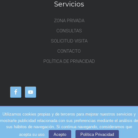
Servicios
ZONA PRIVADA
CONSULTAS
SOLICITUD VISITA
CONTACTO
POLÍTICA DE PRIVACIDAD
Utilizamos cookies propias y de terceros para mejorar nuestros servicios y
mostrarle publicidad relacionada con sus preferencias mediante el análisis de
sus hábitos de navegación. Si continua navegando, consideramos que
2026 (c)
EL REPRESENTANTE
acepta su uso.
Acepto
Política Privacidad