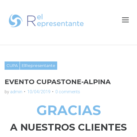
S
k
i
p
t
o
c
o
n
CUPA
ElRepresentante
t
e
EVENTO CUPASTONE-ALPINA
n
t
by
admin
10/04/2019
0 comments
GRACIAS
A NUESTROS CLIENTES