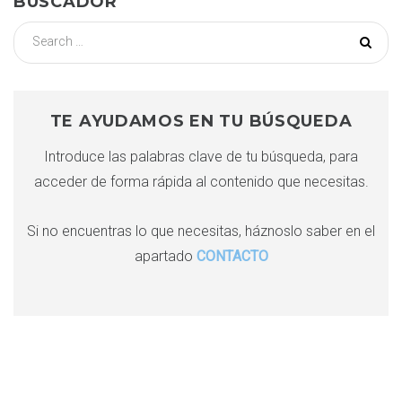
BUSCADOR
g
S
e
a
a
r
c
c
TE AYUDAMOS EN TU BÚSQUEDA
i
h
Introduce las palabras clave de tu búsqueda, para
f
ó
acceder de forma rápida al contenido que necesitas.
o
r
n
:
Si no encuentras lo que necesitas, háznoslo saber en el
apartado
CONTACTO
d
e
e