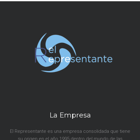
n
t
r
a
d
a
s
La Empresa
El Representante es una empresa consolidada que tiene
su origen en el año 1995 dentro del mundo de las