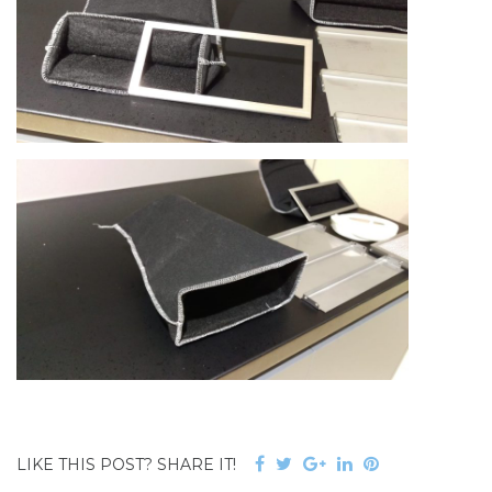
F
T
G
L
P
LIKE THIS POST? SHARE IT!
a
w
o
i
i