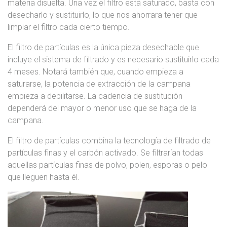
materia disuelta. Una vez el filtro está saturado, basta con
desecharlo y sustituirlo, lo que nos ahorrara tener que
limpiar el filtro cada cierto tiempo.
El filtro de partículas es la única pieza desechable que
incluye el sistema de filtrado y es necesario sustituirlo cada
4 meses. Notará también que, cuando empieza a
saturarse, la potencia de extracción de la campana
empieza a debilitarse. La cadencia de sustitución
dependerá del mayor o menor uso que se haga de la
campana.
El filtro de partículas combina la tecnología de filtrado de
partículas finas y el carbón activado. Se filtrarían todas
aquellas partículas finas de polvo, polen, esporas o pelo
que lleguen hasta él.