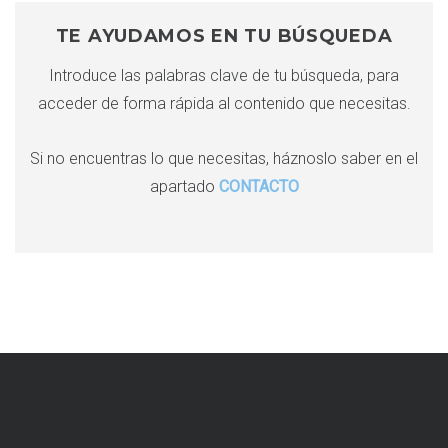
r
c
c
TE AYUDAMOS EN TU BÚSQUEDA
i
h
Introduce las palabras clave de tu búsqueda, para
f
ó
acceder de forma rápida al contenido que necesitas.
o
r
n
:
Si no encuentras lo que necesitas, háznoslo saber en el
apartado
CONTACTO
d
e
e
n
t