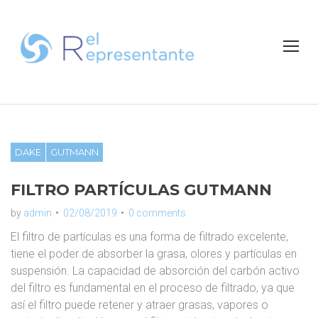
S
k
i
p
t
o
c
o
n
DAKE
GUTMANN
t
e
FILTRO PARTÍCULAS GUTMANN
n
t
by
admin
02/08/2019
0 comments
El filtro de partículas es una forma de filtrado excelente,
tiene el poder de absorber la grasa, olores y partículas en
suspensión. La capacidad de absorción del carbón activo
del filtro es fundamental en el proceso de filtrado, ya que
así el filtro puede retener y atraer grasas, vapores o